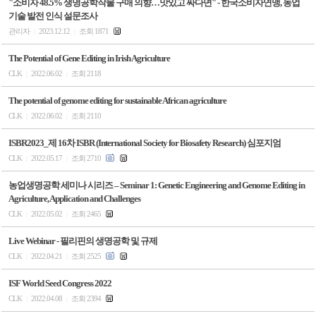
"소비자 48.5% 생명공학작물 구매 의향…맛있고 싸다면" - 한국소비자연맹, 농업
기술 발전 인식 설문조사
관리자
2023.12.12
조회 1871
|
|
The Potential of Gene Editing in Irish Agriculture
CLK
2022.06.02
조회 2118
|
|
The potential of genome editing for sustainable African agriculture
CLK
2022.06.02
조회 2110
|
|
ISBR2023_제 16차 ISBR (International Society for Biosafety Research) 심포지엄
CLK
2022.05.17
조회 2710
|
|
농업생명공학 세미나 시리즈 – Seminar 1: Genetic Engineering and Genome Editing in
Agriculture, Application and Challenges
CLK
2022.05.02
조회 2465
|
|
Live Webinar - 필리핀의 생명공학 및 규제
CLK
2022.04.21
조회 2525
|
|
ISF World Seed Congress 2022
CLK
2022.04.08
조회 2394
|
|