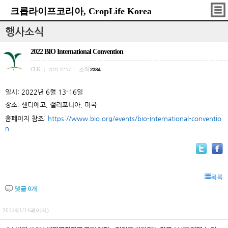
크롭라이프코리아, CropLife Korea
행사소식
2022 BIO International Convention
CLK
조회
|
2021.12.17
|
2384
일시
:
2022
년
6
월
13-16
일
장소
:
샌디에고
,
캘리포니아
,
미국
홈페이지 참조
:
https://www.bio.org/events/bio-international-conventio
n
목록
댓글
0
개
261개(1/14페이지)