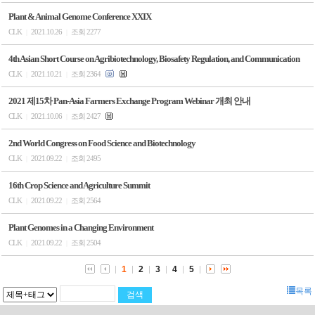
Plant & Animal Genome Conference XXIX
CLK
2021.10.26
조회 2277
|
|
4th Asian Short Course on Agribiotechnology, Biosafety Regulation, and Communication
CLK
2021.10.21
조회 2364
|
|
2021 제15차 Pan-Asia Farmers Exchange Program Webinar 개최 안내
CLK
2021.10.06
조회 2427
|
|
2nd World Congress on Food Science and Biotechnology
CLK
2021.09.22
조회 2495
|
|
16th Crop Science and Agriculture Summit
CLK
2021.09.22
조회 2564
|
|
Plant Genomes in a Changing Environment
CLK
2021.09.22
조회 2504
|
|
1
2
3
4
5
목록