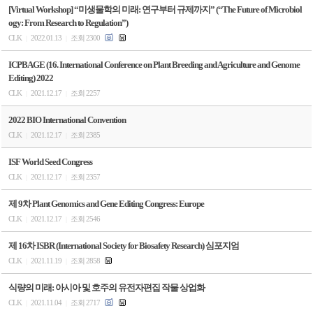
[Virtual Workshop] “미생물학의 미래: 연구부터 규제까지” (“The Future of Microbiol
ogy: From Research to Regulation”)
CLK
2022.01.13
조회 2300
|
|
ICPBAGE (16. International Conference on Plant Breeding and Agriculture and Genome
Editing) 2022
CLK
2021.12.17
조회 2257
|
|
2022 BIO International Convention
CLK
2021.12.17
조회 2385
|
|
ISF World Seed Congress
CLK
2021.12.17
조회 2357
|
|
제 9차 Plant Genomics and Gene Editing Congress: Europe
CLK
2021.12.17
조회 2546
|
|
제 16차 ISBR (International Society for Biosafety Research) 심포지엄
CLK
2021.11.19
조회 2858
|
|
식량의 미래: 아시아 및 호주의 유전자편집 작물 상업화
CLK
2021.11.04
조회 2717
|
|