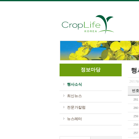
정보마당
행
261개
행사소식
번
최신뉴스
261
전문가칼럼
260
259
뉴스레터
258
257