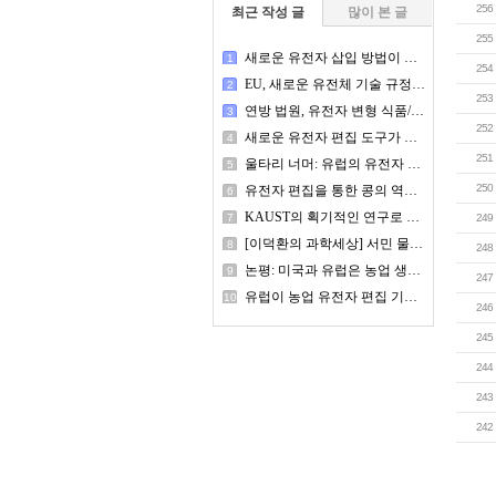
256
최근 작성 글
많이 본 글
255
새로운 유전자 삽입 방법이 작물 형질 개선에 도움이 될 수 있다
1
254
EU, 새로운 유전체 기술 규정 채택 – 식물 및 종자 육종가가 알아야 할 사항
2
253
연방 법원, 유전자 변형 식품/생명공학 식품 표시 의무화 소송에서 국민의 알 권리 옹호
3
252
새로운 유전자 편집 도구가 인도의 콩류 및 유지종자 부족 문제 해결에 도움이 될 수 있다
4
251
울타리 너머: 유럽의 유전자 편집 작물 경쟁
5
250
유전자 편집을 통한 콩의 역병 저항성 강화
6
KAUST의 획기적인 연구로 작물에서 정밀한 초대형 유전자 편집이 가능해졌습니다.
7
249
[이덕환의 과학세상] 서민 물가·식량 안보 위협하는 GMO 완전표시제
8
248
논평: 미국과 유럽은 농업 생명공학 관련 규제를 거부하는 방향으로 나아가고 있는가?
9
247
유럽이 농업 유전자 편집 기술을 조심스럽게 도입하는 것은 아시아의 식량 생산과 건강에 혁명을 일으킬 수 있다.
10
246
245
244
243
242