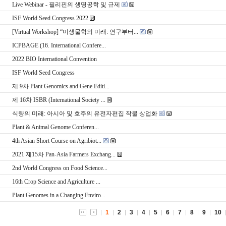
Live Webinar - 필리핀의 생명공학 및 규제
ISF World Seed Congress 2022
[Virtual Workshop] “미생물학의 미래: 연구부터...
ICPBAGE (16. International Confere...
2022 BIO International Convention
ISF World Seed Congress
제 9차 Plant Genomics and Gene Editi...
제 16차 ISBR (International Society ...
식량의 미래: 아시아 및 호주의 유전자편집 작물 상업화
Plant & Animal Genome Conferen...
4th Asian Short Course on Agribiot...
2021 제15차 Pan-Asia Farmers Exchang...
2nd World Congress on Food Science...
16th Crop Science and Agriculture ...
Plant Genomes in a Changing Enviro...
1
2
3
4
5
6
7
8
9
10