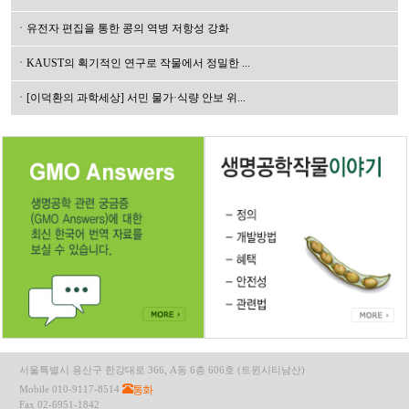
ㆍ유전자 편집을 통한 콩의 역병 저항성 강화
ㆍKAUST의 획기적인 연구로 작물에서 정밀한 ...
ㆍ[이덕환의 과학세상] 서민 물가·식량 안보 위...
서울특별시 용산구 한강대로 366, A동 6층 606호 (트윈시티남산)
통화
Mobile 010-9117-8514
Fax 02-6951-1842