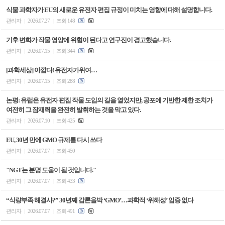
식물 과학자가 EU의 새로운 유전자 편집 규정이 미치는 영향에 대해 설명합니다.
관리자
2026.07.27
조회 148
|
|
기후 변화가 작물 영양에 위협이 된다고 연구진이 경고했습니다.
관리자
2026.07.15
조회 344
|
|
[과학세상] 아깝다! 유전자가위여…
관리자
2026.07.15
조회 288
|
|
논평: 유럽은 유전자 편집 작물 도입의 길을 열었지만, 공포에 기반한 제한 조치가
여전히 그 잠재력을 완전히 발휘하는 것을 막고 있다.
관리자
2026.07.10
조회 425
|
|
EU, 30년 만에 GMO 규제를 다시 쓰다
관리자
2026.07.07
조회 450
|
|
"NGT는 분명 도움이 될 것입니다."
관리자
2026.07.07
조회 433
|
|
“식량부족 해결사?” 30년째 갑론을박 ‘GMO’…과학적 ‘위해성’ 입증 없다
관리자
2026.07.07
조회 491
|
|