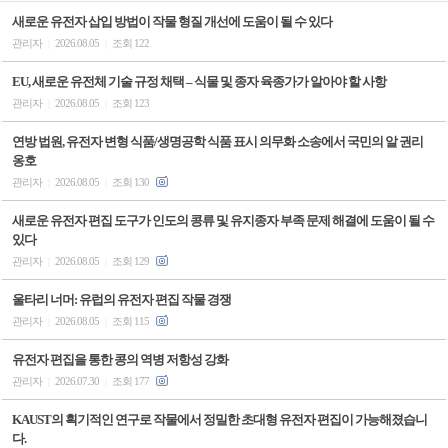
새로운 유전자 삽입 방법이 작물 형질 개선에 도움이 될 수 있다
관리자
2026.08.05
조회 122
|
|
EU, 새로운 유전체 기술 규정 채택 – 식물 및 종자 육종가가 알아야 할 사항
관리자
2026.08.05
조회 123
|
|
연방 법원, 유전자 변형 식품/생명공학 식품 표시 의무화 소송에서 국민의 알 권리
옹호
관리자
2026.08.05
조회 130
|
|
새로운 유전자 편집 도구가 인도의 콩류 및 유지종자 부족 문제 해결에 도움이 될 수
있다
관리자
2026.08.05
조회 129
|
|
울타리 너머: 유럽의 유전자 편집 작물 경쟁
관리자
2026.08.05
조회 115
|
|
유전자 편집을 통한 콩의 역병 저항성 강화
관리자
2026.07.30
조회 177
|
|
KAUST의 획기적인 연구로 작물에서 정밀한 초대형 유전자 편집이 가능해졌습니
다.