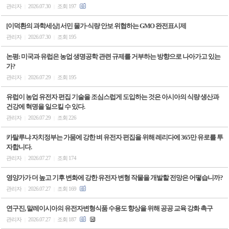
관리자
2026.07.30
조회 197
|
|
[이덕환의 과학세상] 서민 물가·식량 안보 위협하는 GMO 완전표시제
관리자
2026.07.30
조회 195
|
|
논평: 미국과 유럽은 농업 생명공학 관련 규제를 거부하는 방향으로 나아가고 있는
가?
관리자
2026.07.29
조회 195
|
|
유럽이 농업 유전자 편집 기술을 조심스럽게 도입하는 것은 아시아의 식량 생산과
건강에 혁명을 일으킬 수 있다.
관리자
2026.07.29
조회 226
|
|
카탈루냐 자치정부는 가뭄에 강한 벼 유전자 편집을 위해 레리다에 365만 유로를 투
자합니다.
관리자
2026.07.27
조회 174
|
|
영양가가 더 높고 기후 변화에 강한 유전자 변형 작물을 개발할 전망은 어떻습니까?
관리자
2026.07.27
조회 169
|
|
연구진, 말레이시아의 유전자변형식품 수용도 향상을 위해 공공 교육 강화 촉구
관리자
2026.07.27
조회 187
|
|