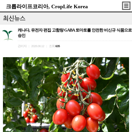
크롭라이프코리아, CropLife Korea
최신뉴스
캐나다, 유전자 편집 고함량 GABA 토마토를 안전한 비신규 식품으로
승인
관리자
조회
|
2026.06.12
|
635