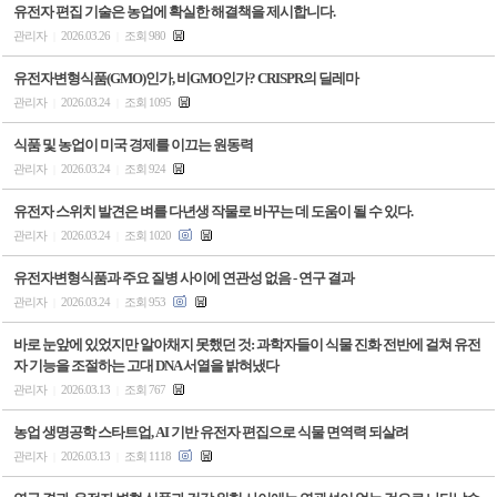
유전자 편집 기술은 농업에 확실한 해결책을 제시합니다.
관리자
2026.03.26
조회 980
|
|
유전자변형식품(GMO)인가, 비GMO인가? CRISPR의 딜레마
관리자
2026.03.24
조회 1095
|
|
식품 및 농업이 미국 경제를 이끄는 원동력
관리자
2026.03.24
조회 924
|
|
유전자 스위치 발견은 벼를 다년생 작물로 바꾸는 데 도움이 될 수 있다.
관리자
2026.03.24
조회 1020
|
|
유전자변형식품과 주요 질병 사이에 연관성 없음 - 연구 결과
관리자
2026.03.24
조회 953
|
|
바로 눈앞에 있었지만 알아채지 못했던 것: 과학자들이 식물 진화 전반에 걸쳐 유전
자 기능을 조절하는 고대 DNA 서열을 밝혀냈다
관리자
2026.03.13
조회 767
|
|
농업 생명공학 스타트업, AI 기반 유전자 편집으로 식물 면역력 되살려
관리자
2026.03.13
조회 1118
|
|