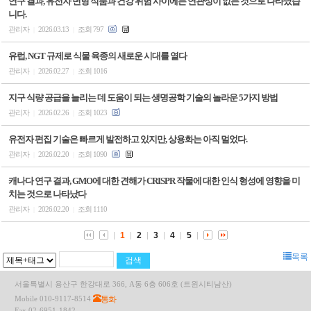
연구 결과, 유전자 변형 식품과 건강 위험 사이에는 연관성이 없는 것으로 나타났습
니다.
관리자
2026.03.13
조회 797
|
|
유럽, NGT 규제로 식물 육종의 새로운 시대를 열다
관리자
2026.02.27
조회 1016
|
|
지구 식량 공급을 늘리는 데 도움이 되는 생명공학 기술의 놀라운 5가지 방법
관리자
2026.02.26
조회 1023
|
|
유전자 편집 기술은 빠르게 발전하고 있지만, 상용화는 아직 멀었다.
관리자
2026.02.20
조회 1090
|
|
캐나다 연구 결과, GMO에 대한 견해가 CRISPR 작물에 대한 인식 형성에 영향을 미
치는 것으로 나타났다
관리자
2026.02.20
조회 1110
|
|
1
2
3
4
5
목록
서울특별시 용산구 한강대로 366, A동 6층 606호 (트윈시티남산)
통화
Mobile 010-9117-8514
Fax 02-6951-1842