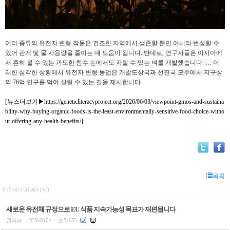
여러 종류의 유전자 변형 작물은 건조한 지역에서 생존할 뿐만 아니라 번성할 수
있어 관개 및 물 사용량을 줄이는 데 도움이 됩니다. 반대로, 연구자들은 아시아에
서 흔히 볼 수 있는 과도한 침수 논에서도 자랄 수 있는 벼를 개발했습니다. … 이
러한 심각한 상황에서 유전자 변형 농업은 개발도상국과 선진국 모두에서 지구상
의 76억 인구를 먹여 살릴 수 있는 길을 제시합니다.
[뉴스더보기▶
https://geneticliteracyproject.org/2026/06/03/viewpoint-gmos-and-sustaina
bility-why-buying-organic-foods-is-the-least-environmentally-sensitive-food-choice-witho
ut-offering-any-health-benefits/
]
목록
615개(1/31페이지)
새로운 유전체 규정으로 EU 식품 지속가능성 목표가 재편됩니다
관리자
2026.06.04
조회 655
|
|