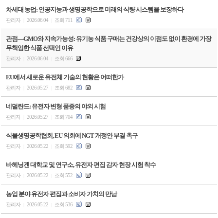
차세대 농업: 인공지능과 생명공학으로 미래의 식량 시스템을 보장하다
관리자
2026.06.04
조회 711
|
|
관점—GMO와 지속가능성: 유기농 식품 구매는 건강상의 이점도 없이 환경에 가장
무책임한 식품 선택인 이유
관리자
2026.06.04
조회 666
|
|
EU에서 새로운 유전체 기술의 현황은 어떠한가
관리자
2026.05.27
조회 682
|
|
네덜란드: 유전자 변형 품종의 야외 시험
관리자
2026.05.27
조회 704
|
|
식물생명공학협회, EU 의회에 NGT 개정안 부결 촉구
관리자
2026.05.22
조회 592
|
|
바헤닝겐 대학교 및 연구소, 유전자 편집 감자 현장 시험 착수
관리자
2026.05.22
조회 552
|
|
농업 분야 유전자 편집과 소비자 가치의 만남
관리자
2026.05.22
조회 536
|
|