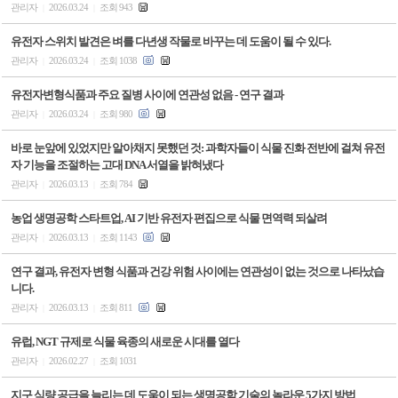
관리자
2026.03.24
조회 943
|
|
유전자 스위치 발견은 벼를 다년생 작물로 바꾸는 데 도움이 될 수 있다.
관리자
2026.03.24
조회 1038
|
|
유전자변형식품과 주요 질병 사이에 연관성 없음 - 연구 결과
관리자
2026.03.24
조회 980
|
|
바로 눈앞에 있었지만 알아채지 못했던 것: 과학자들이 식물 진화 전반에 걸쳐 유전
자 기능을 조절하는 고대 DNA 서열을 밝혀냈다
관리자
2026.03.13
조회 784
|
|
농업 생명공학 스타트업, AI 기반 유전자 편집으로 식물 면역력 되살려
관리자
2026.03.13
조회 1143
|
|
연구 결과, 유전자 변형 식품과 건강 위험 사이에는 연관성이 없는 것으로 나타났습
니다.
관리자
2026.03.13
조회 811
|
|
유럽, NGT 규제로 식물 육종의 새로운 시대를 열다
관리자
2026.02.27
조회 1031
|
|
지구 식량 공급을 늘리는 데 도움이 되는 생명공학 기술의 놀라운 5가지 방법