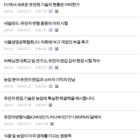
EU에서 새로운 유전체 기술의 현황은 어떠한가
관리자
2026.05.27
조회 710
|
|
네덜란드: 유전자 변형 품종의 야외 시험
관리자
2026.05.27
조회 725
|
|
식물생명공학협회, EU 의회에 NGT 개정안 부결 촉구
관리자
2026.05.22
조회 620
|
|
바헤닝겐 대학교 및 연구소, 유전자 편집 감자 현장 시험 착수
관리자
2026.05.22
조회 573
|
|
농업 분야 유전자 편집과 소비자 가치의 만남
관리자
2026.05.22
조회 550
|
|
유전자 편집 기술은 농업에 확실한 해결책을 제시합니다.
관리자
2026.03.26
조회 993
|
|
유전자변형식품(GMO)인가, 비GMO인가? CRISPR의 딜레마
관리자
2026.03.24
조회 1120
|
|
식품 및 농업이 미국 경제를 이끄는 원동력