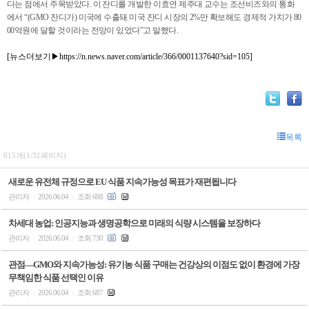
다는 점에서 주목받았다
.
이 잔디를 개발한 이효연 제주대 교수는 조선비즈와의 통화
에서 “
(GMO
잔디가
)
미국에 수출돼 미국 잔디 시장의
2%
만 확보해도 경제적 가치가
80
00
억원에 달할 것이라는 전망이 있었다”고 말했다
.
[뉴스더보기▶
https://n.news.naver.com/article/366/0001137640?sid=105
]
목록
615개(1/31페이지)
새로운 유전체 규정으로 EU 식품 지속가능성 목표가 재편됩니다
관리자
2026.06.04
조회 688
|
|
차세대 농업: 인공지능과 생명공학으로 미래의 식량 시스템을 보장하다
관리자
2026.06.04
조회 730
|
|
관점—GMO와 지속가능성: 유기농 식품 구매는 건강상의 이점도 없이 환경에 가장
무책임한 식품 선택인 이유
관리자
2026.06.04
조회 687
|
|