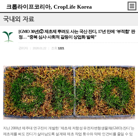
크롭라이프코리아, CropLife Korea
국내외 자료
[GMO 30년]② 제초제 뿌려도 사는 국산 잔디, 17년 만에 ‘부적합’ 판
정… “중복 심사·사회적 갈등이 상업화 발목”
관리자
조회
|
2026.01.22
|
1221
지난
2000
년 제주대 연구진이 개발한 ‘제초제 저항성 유전자변형생물체
(GMO)
잔디’는
제초제를 써도 잔디가 살아남도록 설계돼 제초 작업 횟수와 약제·인건비를 줄일 수 있