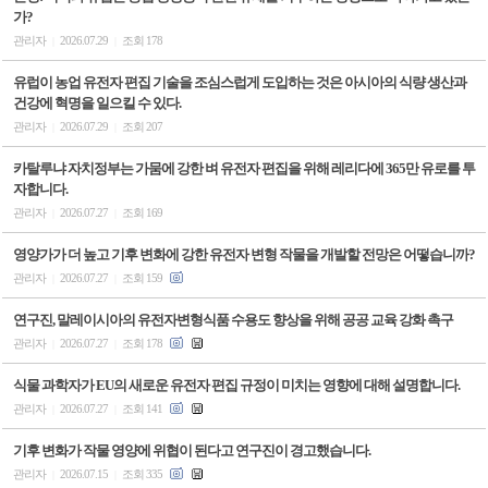
가?
관리자
2026.07.29
조회 178
|
|
유럽이 농업 유전자 편집 기술을 조심스럽게 도입하는 것은 아시아의 식량 생산과
건강에 혁명을 일으킬 수 있다.
관리자
2026.07.29
조회 207
|
|
카탈루냐 자치정부는 가뭄에 강한 벼 유전자 편집을 위해 레리다에 365만 유로를 투
자합니다.
관리자
2026.07.27
조회 169
|
|
영양가가 더 높고 기후 변화에 강한 유전자 변형 작물을 개발할 전망은 어떻습니까?
관리자
2026.07.27
조회 159
|
|
연구진, 말레이시아의 유전자변형식품 수용도 향상을 위해 공공 교육 강화 촉구
관리자
2026.07.27
조회 178
|
|
식물 과학자가 EU의 새로운 유전자 편집 규정이 미치는 영향에 대해 설명합니다.
관리자
2026.07.27
조회 141
|
|
기후 변화가 작물 영양에 위협이 된다고 연구진이 경고했습니다.
관리자
2026.07.15
조회 335
|
|