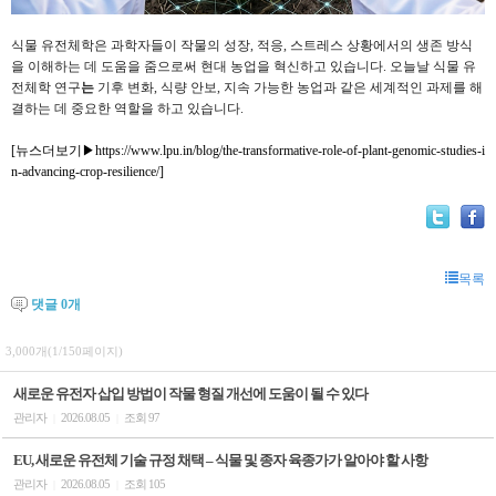
식물 유전체학은 과학자들이 작물의 성장, 적응, 스트레스 상황에서의 생존 방식
을 이해하는 데 도움을 줌으로써 현대 농업을 혁신하고 있습니다. 오늘날
식물 유
전체학 연구
는
기후 변화, 식량 안보, 지속 가능한 농업과 같은 세계적인 과제를 해
결하는 데 중요한 역할을 하고 있습니다.
[뉴스더보기▶
https://www.lpu.in/blog/the-transformative-role-of-plant-genomic-studies-i
n-advancing-crop-resilience/
]
목록
댓글
0
개
3,000개(1/150페이지)
새로운 유전자 삽입 방법이 작물 형질 개선에 도움이 될 수 있다
관리자
2026.08.05
조회 97
|
|
EU, 새로운 유전체 기술 규정 채택 – 식물 및 종자 육종가가 알아야 할 사항
관리자
2026.08.05
조회 105
|
|