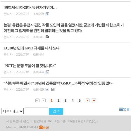
[과학세상] 아깝다! 유전자가위여…
관리자
2026.07.15
조회 279
|
|
논평: 유럽은 유전자 편집 작물 도입의 길을 열었지만, 공포에 기반한 제한 조치가
여전히 그 잠재력을 완전히 발휘하는 것을 막고 있다.
관리자
2026.07.10
조회 411
|
|
EU, 30년 만에 GMO 규제를 다시 쓰다
관리자
2026.07.07
조회 444
|
|
"NGT는 분명 도움이 될 것입니다."
관리자
2026.07.07
조회 424
|
|
“식량부족 해결사?” 30년째 갑론을박 ‘GMO’…과학적 ‘위해성’ 입증 없다
관리자
2026.07.07
조회 480
|
|
1
2
3
4
5
목록
서울특별시 용산구 한강대로 366, A동 6층 606호 (트윈시티남산)
통화
Mobile 010-9117-8514