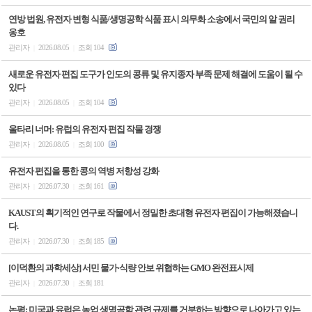
연방 법원, 유전자 변형 식품/생명공학 식품 표시 의무화 소송에서 국민의 알 권리
옹호
관리자
2026.08.05
조회 104
|
|
새로운 유전자 편집 도구가 인도의 콩류 및 유지종자 부족 문제 해결에 도움이 될 수
있다
관리자
2026.08.05
조회 104
|
|
울타리 너머: 유럽의 유전자 편집 작물 경쟁
관리자
2026.08.05
조회 100
|
|
유전자 편집을 통한 콩의 역병 저항성 강화
관리자
2026.07.30
조회 161
|
|
KAUST의 획기적인 연구로 작물에서 정밀한 초대형 유전자 편집이 가능해졌습니
다.
관리자
2026.07.30
조회 185
|
|
[이덕환의 과학세상] 서민 물가·식량 안보 위협하는 GMO 완전표시제
관리자
2026.07.30
조회 181
|
|
논평: 미국과 유럽은 농업 생명공학 관련 규제를 거부하는 방향으로 나아가고 있는