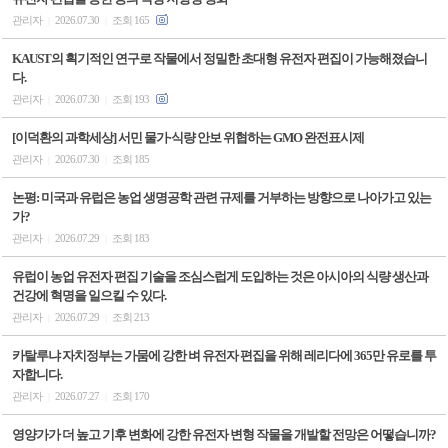
관리자
2026.07.30
조회 165
|
|
KAUST의 획기적인 연구로 작물에서 정밀한 초대형 유전자 편집이 가능해졌습니
다.
관리자
2026.07.30
조회 193
|
|
[이덕환의 과학세상] 서민 물가·식량 안보 위협하는 GMO 완전표시제
관리자
2026.07.30
조회 185
|
|
논평: 미국과 유럽은 농업 생명공학 관련 규제를 거부하는 방향으로 나아가고 있는
가?
관리자
2026.07.29
조회 183
|
|
유럽이 농업 유전자 편집 기술을 조심스럽게 도입하는 것은 아시아의 식량 생산과
건강에 혁명을 일으킬 수 있다.
관리자
2026.07.29
조회 213
|
|
카탈루냐 자치정부는 가뭄에 강한 벼 유전자 편집을 위해 레리다에 365만 유로를 투
자합니다.
관리자
2026.07.27
조회 170
|
|
영양가가 더 높고 기후 변화에 강한 유전자 변형 작물을 개발할 전망은 어떻습니까?