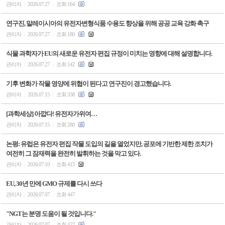
관리자
2026.07.27
조회 164
|
|
연구진, 말레이시아의 유전자변형식품 수용도 향상을 위해 공공 교육 강화 촉구
관리자
2026.07.27
조회 180
|
|
식물 과학자가 EU의 새로운 유전자 편집 규정이 미치는 영향에 대해 설명합니다.
관리자
2026.07.27
조회 142
|
|
기후 변화가 작물 영양에 위협이 된다고 연구진이 경고했습니다.
관리자
2026.07.15
조회 338
|
|
[과학세상] 아깝다! 유전자가위여…
관리자
2026.07.15
조회 280
|
|
논평: 유럽은 유전자 편집 작물 도입의 길을 열었지만, 공포에 기반한 제한 조치가
여전히 그 잠재력을 완전히 발휘하는 것을 막고 있다.
관리자
2026.07.10
조회 415
|
|
EU, 30년 만에 GMO 규제를 다시 쓰다
관리자
2026.07.07
조회 447
|
|
"NGT는 분명 도움이 될 것입니다."
관리자
2026.07.07
조회 427
|
|