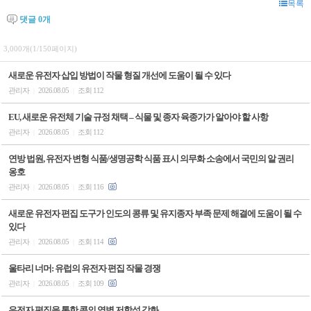
목록
댓글
0
개
3,000개(1/150페이지)
새로운 유전자 삽입 방법이 작물 형질 개선에 도움이 될 수 있다
관리자
2026.08.05
조회 112
|
|
EU, 새로운 유전체 기술 규정 채택 – 식물 및 종자 육종가가 알아야 할 사항
관리자
2026.08.05
조회 112
|
|
연방 법원, 유전자 변형 식품/생명공학 식품 표시 의무화 소송에서 국민의 알 권리
옹호
관리자
2026.08.05
조회 116
|
|
새로운 유전자 편집 도구가 인도의 콩류 및 유지종자 부족 문제 해결에 도움이 될 수
있다
관리자
2026.08.05
조회 114
|
|
울타리 너머: 유럽의 유전자 편집 작물 경쟁
관리자
2026.08.05
조회 109
|
|
유전자 편집을 통한 콩의 역병 저항성 강화